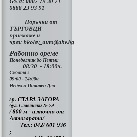
GSM:
0887 79 30 71
0888 23 93 91
Поръчки от
ТЪРГОВЦИ
приемаме и
чрез:
hkolev_auto@abv.bg
Работно време
Понеделник до Петък:
08:30 - 18:00ч.
Събота :
09:00 - 14:00ч
Неделя: Почивен Ден
гр. СТАРА ЗАГОРА
бул. Славянски № 79
/ 800 м - източно от
Автогарата/
Тел.: 042/ 601 936
;