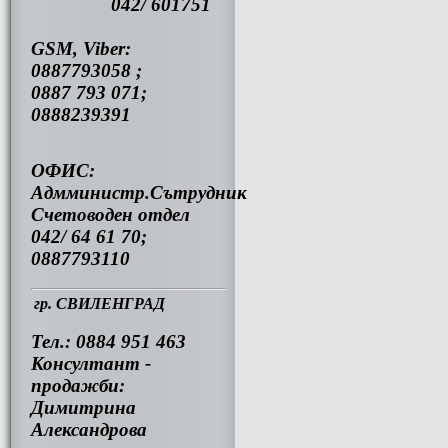
042/ 601751
GSM, Viber:
0887793058 ;
0887 793 071;
0888239391
ОФИС:
Адмминистр.Сътрудник
Счетоводен отдел
042/ 64 61 70;
0887793110
гр. СВИЛЕНГРАД
Тел.: 0884 951 463
Консултант -
продажби:
Димитрина
Александрова