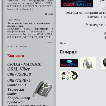
артикули, се осъществяват чрез
търговският ни отдел! GSM и VIBER:
0887793058; 0887793071; 0888239391
Ст
hkolev_lichen@abg.bg
сектора на резервни авто
още
отличава с 
10/01/2025
Доставка на авточасти по куриер в
Разгледате п
цялата стана.
Получавате бърза информация и
професионална консултация, за
К
търсената от Вас част на GSM -VIBER:
0887793058; 0887793071; 0888239391
още
Цена:
всички новини
Галерия
Контакти
СКЛАД - МАГАЗИН
GSM, Viber
:
0887793058
0887793071
0888239391
Търговски
отдел -
Координатор
продажби