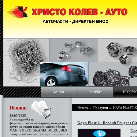
ЗА НАС
МАРКИ
ПРОДУК
Новини
Начало
Продукти
KAYA PLASTIK 
28/03/2025
Разпродажба на
Kaya Plastik - Renault Peugeot Ci
фарове, стъкла за фаровe, огледала и
други за стари товарни автомобили
МАN, VOLVO, SKANIA, MERCEDES
Ком
Разпродажбата на по-горе изброените
раз