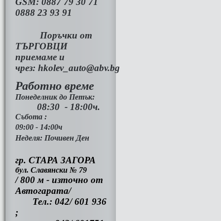
GSM:
0887 79 30 71
0888 23 93 91
Поръчки от
ТЪРГОВЦИ
приемаме и
чрез:
hkolev_auto@abv.bg
Работно време
Понеделник до Петък:
08:30 - 18:00ч.
Събота :
09:00 - 14:00ч
Неделя: Почивен Ден
гр. СТАРА ЗАГОРА
бул. Славянски № 79
/ 800 м - източно от
Автогарата/
Тел.: 042/ 601 936
;