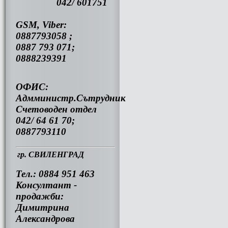
042/ 601751
GSM, Viber:
0887793058 ;
0887 793 071;
0888239391
ОФИС:
Адмминистр.Сътрудник
Счетоводен отдел
042/ 64 61 70;
0887793110
гр. СВИЛЕНГРАД
Тел.: 0884 951 463
Консултант -
продажби:
Димитрина
Александрова