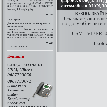
фаровe, огледала и д
артикули, се осъществяват чрез
търговският ни отдел! GSM и VIBER:
автомобили МАN, 
0887793058; 0887793071; 0888239391
hkolev_lichen@abg.bg
ВЪЗПОЛЗВАЙТЕ
още
Очакваме запитване 
10/01/2025
по-долу обявените т
Доставка на авточасти по куриер в
цялата стана.
Получавате бърза информация и
професионална консултация, за
GSM - VIBER: 0
търсената от Вас част на GSM -VIBER:
0887793058; 0887793071; 0888239391
hkole
още
всички новини
Контакти
СКЛАД - МАГАЗИН
GSM, Viber
:
0887793058
0887793071
0888239391
Търговски
отдел -
Координатор
продажби