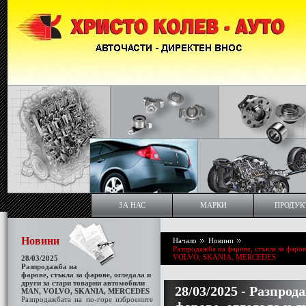
ЗА НАС
МАРКИ
ПРОДУК
Новини
Начало
Новини
Разпродажба на фарове, стъкла за фаро
VOLVO, SKANIA, MERCEDES
28/03/2025
Разпродажба на
фарове, стъкла за фаровe, огледала и
други за стари товарни автомобили
28/03/2025 - Разпрод
МАN, VOLVO, SKANIA, MERCEDES
Разпродажбата на по-горе изброените