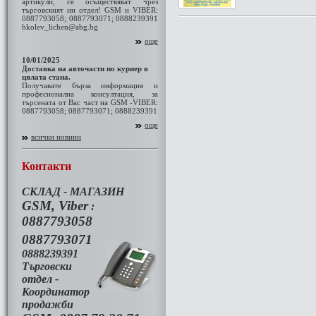
артикули, се осъществяват чрез
търговският ни отдел! GSM и VIBER:
0887793058; 0887793071; 0888239391
hkolev_lichen@abg.bg
още
10/01/2025
Доставка на авточасти по куриер в
цялата стана.
Получавате бърза информация и
професионална консултация, за
търсената от Вас част на GSM -VIBER:
0887793058; 0887793071; 0888239391
още
всички новини
Контакти
СКЛАД - МАГАЗИН
GSM, Viber
:
0887793058
0887793071
0888239391
Търговски
отдел -
Координатор
продажби