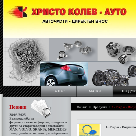
ЗА НАС
МАРКИ
ПРОДУК
Новини
Начало
Продукти
G.P s.p.a - Вод
28/03/2025
Разпродажба на
фарове, стъкла за фаровe, огледала и
други за стари товарни автомобили
G.P s.p.a - Водни п
МАN, VOLVO, SKANIA, MERCEDES
Разпродажбата на по-горе изброените