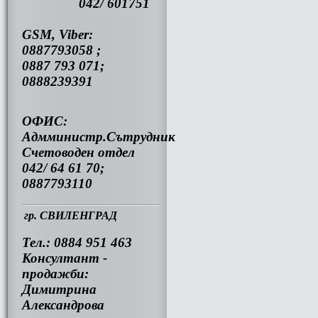
042/ 601751
GSM, Viber:
0887793058 ;
0887 793 071;
0888239391
ОФИС:
Адмминистр.Сътрудник
Счетоводен отдел
042/ 64 61 70;
0887793110
гр. СВИЛЕНГРАД
Тел.: 0884 951 463
Консултант -
продажби:
Димитрина
Александрова