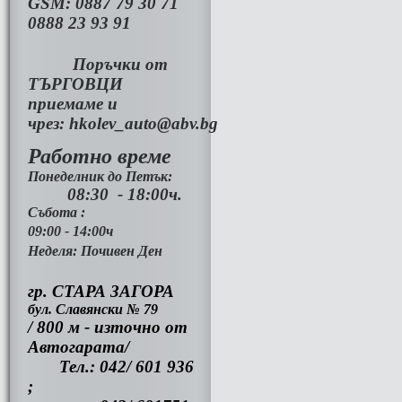
GSM:
0887 79 30 71
0888 23 93 91
Поръчки от
ТЪРГОВЦИ
приемаме и
чрез:
hkolev_auto@abv.bg
Работно време
Понеделник до Петък:
08:30 - 18:00ч.
Събота :
09:00 - 14:00ч
Неделя: Почивен Ден
гр. СТАРА ЗАГОРА
бул. Славянски № 79
/ 800 м - източно от
Автогарата/
Тел.: 042/ 601 936
;