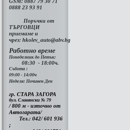
GSM:
0887 79 30 71
0888 23 93 91
Поръчки от
ТЪРГОВЦИ
приемаме и
чрез:
hkolev_auto@abv.bg
Работно време
Понеделник до Петък:
08:30 - 18:00ч.
Събота :
09:00 - 14:00ч
Неделя: Почивен Ден
гр. СТАРА ЗАГОРА
бул. Славянски № 79
/ 800 м - източно от
Автогарата/
Тел.: 042/ 601 936
;