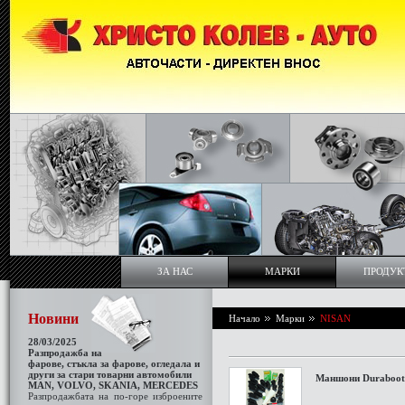
ЗА НАС
МАРКИ
ПРОДУК
Новини
Начало
Марки
NISAN
28/03/2025
Разпродажба на
фарове, стъкла за фаровe, огледала и
други за стари товарни автомобили
Maншони Duraboot 
МАN, VOLVO, SKANIA, MERCEDES
Разпродажбата на по-горе изброените