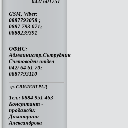
042/ 601751
GSM, Viber:
0887793058 ;
0887 793 071;
0888239391
ОФИС:
Адмминистр.Сътрудник
Счетоводен отдел
042/ 64 61 70;
0887793110
гр. СВИЛЕНГРАД
Тел.: 0884 951 463
Консултант -
продажби:
Димитрина
Александрова