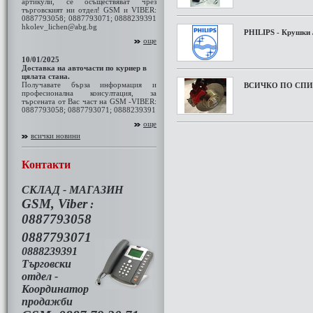
артикули, се осъществяват чрез
търговският ни отдел! GSM и VIBER:
0887793058; 0887793071; 0888239391
hkolev_lichen@abg.bg
PHILIPS - Крушки 
още
10/01/2025
Доставка на авточасти по куриер в
цялата стана.
Получавате бърза информация и
ВСИЧКО ПО СПИ
професионална консултация, за
търсената от Вас част на GSM -VIBER:
0887793058; 0887793071; 0888239391
още
всички новини
Контакти
СКЛАД - МАГАЗИН
GSM, Viber
:
0887793058
0887793071
0888239391
Търговски
отдел -
Координатор
продажби